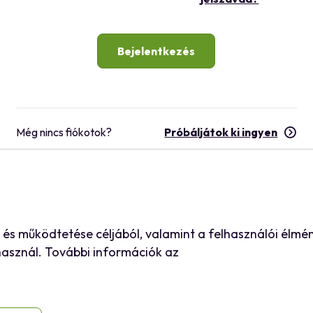
Bejelentkezés
Még nincs fiókotok?
Próbáljátok ki ingyen
s működtetése céljából, valamint a felhasználói élmé
 használ. További információk az