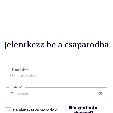
Jelentkezz be a csapatodba
E-mail cím
Jelszó
Elfelejtetted a
Bejelentkezve maradok
jelszavad?